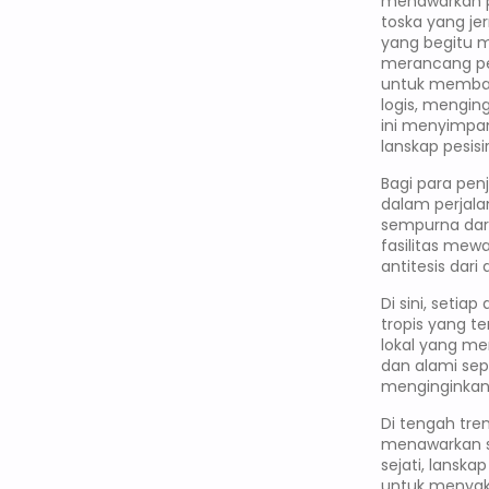
menawarkan p
toska yang je
yang begitu m
merancang pe
untuk membang
logis, mengin
ini menyimpa
lanskap pesisi
Bagi para pe
dalam perjala
sempurna dari
fasilitas mewa
antitesis dar
Di sini, setia
tropis yang t
lokal yang men
dan alami sepe
menginginkan 
Di tengah tre
menawarkan s
sejati, lansk
untuk menyaks