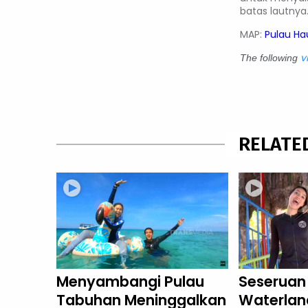
batas lautnya
MAP:
P
ulau Ha
v
The following
RELATE
Menyambangi Pulau
Seseruan 
Tabuhan Meninggalkan
Waterlan