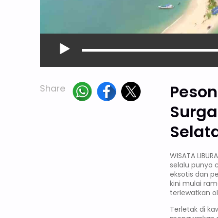
Peson
Share
Surga
Selat
WISATA LIBUR
selalu punya 
eksotis dan p
kini mulai ra
terlewatkan o
Terletak di k