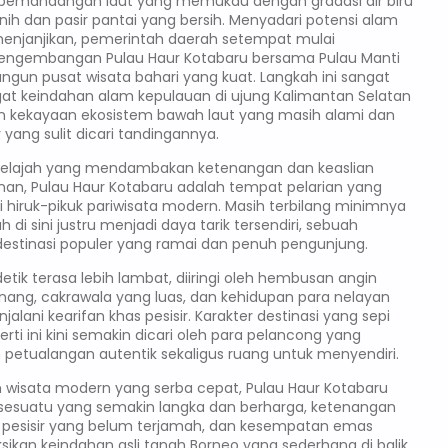
emandangan laut yang memukau dengan gradasi air biru
rnih dan pasir pantai yang bersih. Menyadari potensi alam
enjanjikan, pemerintah daerah setempat mulai
ngembangan Pulau Haur Kotabaru bersama Pulau Manti
un pusat wisata bahari yang kuat. Langkah ini sangat
gat keindahan alam kepulauan di ujung Kalimantan Selatan
n kekayaan ekosistem bawah laut yang masih alami dan
r yang sulit dicari tandingannya.
njelajah yang mendambakan ketenangan dan keaslian
nan, Pulau Haur Kotabaru adalah tempat pelarian yang
 hiruk-pikuk pariwisata modern. Masih terbilang minimnya
h di sini justru menjadi daya tarik tersendiri, sebuah
i destinasi populer yang ramai dan penuh pengunjung.
p detik terasa lebih lambat, diiringi oleh hembusan angin
enang, cakrawala yang luas, dan kehidupan para nelayan
jalani kearifan khas pesisir. Karakter destinasi yang sepi
rti ini kini semakin dicari oleh para pelancong yang
petualangan autentik sekaligus ruang untuk menyendiri.
n wisata modern yang serba cepat, Pulau Haur Kotabaru
esuatu yang semakin langka dan berharga, ketenangan
ap pesisir yang belum terjamah, dan kesempatan emas
ikan keindahan asli tanah Borneo yang sederhana di balik