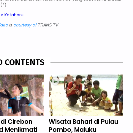
.(*)
ur Kotabaru
ideo
courtesy of
is
TRANS TV
D CONTENTS
di Cirebon
Wisata Bahari di Pulau
d Menikmati
Pombo, Maluku