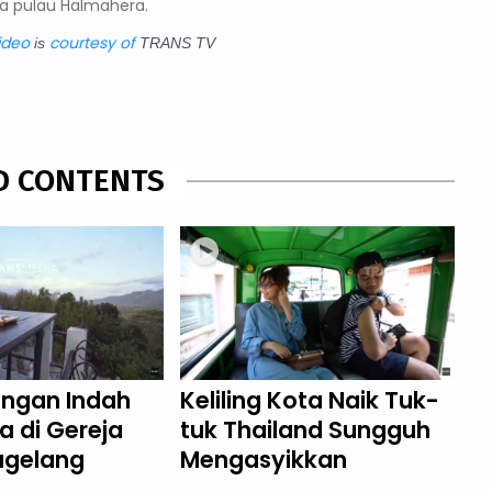
ya pulau Halmahera.
ideo
courtesy of
is
TRANS TV
D CONTENTS
ngan Indah
Keliling Kota Naik Tuk-
a di Gereja
tuk Thailand Sungguh
agelang
Mengasyikkan