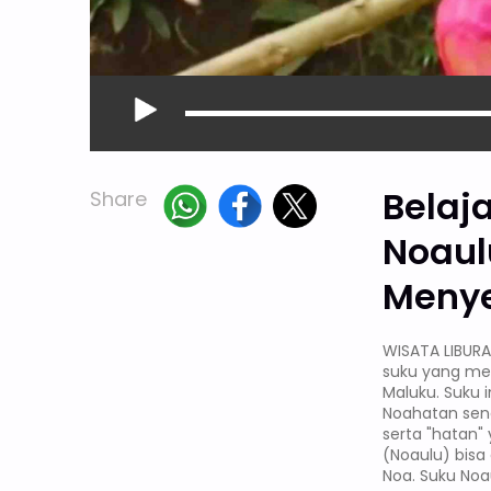
Belaj
Share
Noaul
Meny
WISATA LIBUR
suku yang me
Maluku. Suku 
Noahatan send
serta "hatan"
(Noaulu) bisa
Noa. Suku Noa